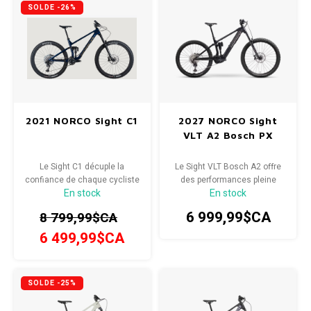
SOLDE -26%
2021 NORCO Sight C1
2027 NORCO Sight
VLT A2 Bosch PX
Le Sight C1 décuple la
Le Sight VLT Bosch A2 offre
confiance de chaque cycliste
des performances pleine
En stock
En stock
en all-mountain avec sa
puissance sur les sentiers, là
performance incroyable dans
où ça compte
6 999,99$CA
8 799,99$CA
les descentes, son aplomb
dans les montées et
6 499,99$CA
l'efficacité de son pédalage.
SOLDE -25%