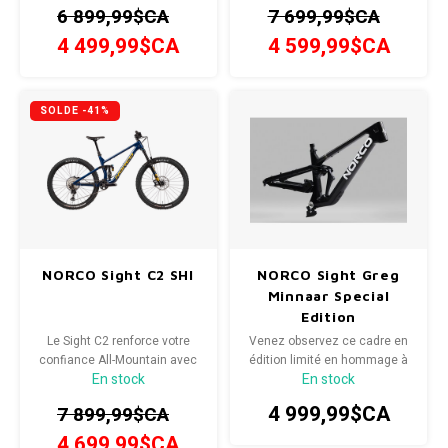
incroyable, une escalade
6 899,99$CA
7 699,99$CA
habile et sûre et un pédalage
efficace.
4 499,99$CA
4 599,99$CA
SOLDE -41%
NORCO Sight C2 SHI
NORCO Sight Greg
Minnaar Special
Edition
Le Sight C2 renforce votre
Venez observez ce cadre en
confiance All-Mountain avec
édition limité en hommage à
En stock
En stock
une capacité de descente
Greg Minnaar.
incroyable, une montée habile
4 999,99$CA
7 899,99$CA
et sûre et un pédalage
efficace.
4 699,99$CA