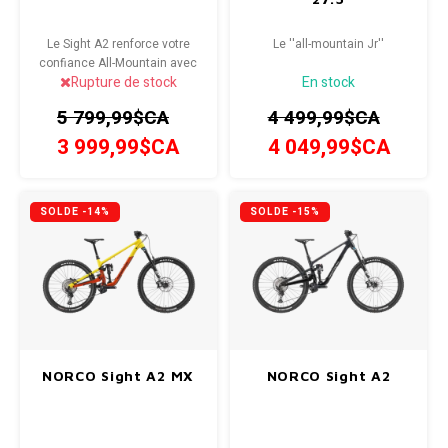
Le Sight A2 renforce votre
Le ''all-mountain Jr''
confiance All-Mountain avec
Rupture de stock
En stock
une capacité de descente
incroyable, une escalade
5 799,99$CA
4 499,99$CA
habile et sûre et un pédalage
efficace.
3 999,99$CA
4 049,99$CA
SOLDE -14%
SOLDE -15%
NORCO Sight A2 MX
NORCO Sight A2