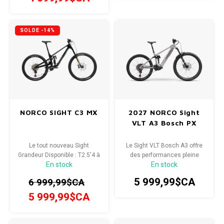
SOLDE -14%
NORCO SIGHT C3 MX
2027 NORCO Sight
VLT A3 Bosch PX
Le tout nouveau Sight
Le Sight VLT Bosch A3 offre
Grandeur Disponible : T2 5'4 à
des performances pleine
En stock
En stock
5'8''
puissance sur les sentiers, là
où ça compte.
5 999,99$CA
6 999,99$CA
5 999,99$CA