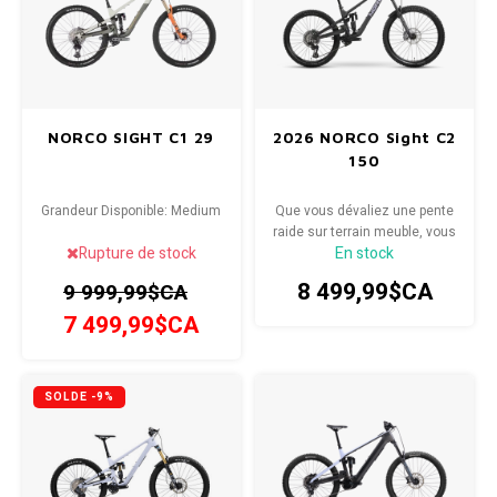
NORCO SIGHT C1 29
2026 NORCO Sight C2
150
Grandeur Disponible: Medium
Que vous dévaliez une pente
raide sur terrain meuble, vous
Rupture de stock
En stock
lanciez sur une spéciale
d'enduro ou partiez en
8 499,99$CA
9 999,99$CA
expédition hors-piste pour une
journée entière, ce vélo est
7 499,99$CA
performant. Grâce à un
débattement de roue arrière
accru, une poulie de renvoi et
SOLDE -9%
la sus