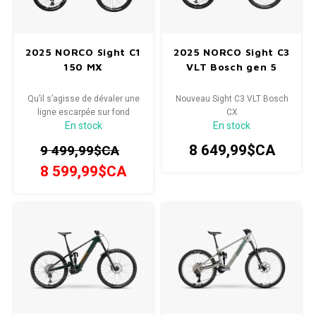
2025 NORCO Sight C1
2025 NORCO Sight C3
150 MX
VLT Bosch gen 5
Qu’il s’agisse de dévaler une
Nouveau Sight C3 VLT Bosch
ligne escarpée sur fond
CX
En stock
En stock
limoneux, de participer à une
étape d’enduro
8 649,99$CA
9 499,99$CA
ou d’explorer l’arrière-pays lors
d’une aventure
8 599,99$CA
d’un jour, le nouveau Sight est
LA monture à
enfourcher