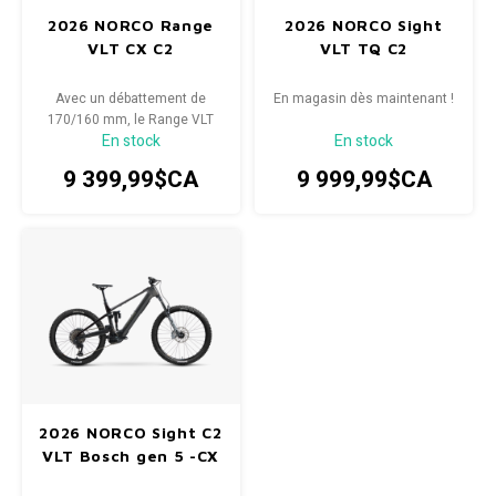
2026 NORCO Range
2026 NORCO Sight
VLT CX C2
VLT TQ C2
Avec un débattement de
En magasin dès maintenant !
170/160 mm, le Range VLT
En stock
En stock
CX C2 est le grand frère
robuste du Sight, conçu pour
9 399,99$CA
9 999,99$CA
affronter les sentiers les plus
escarpés avec aisance. Un
moteur à couple élevé et à
haut rendement, associé à
une batterie de grande
capacité, le tout d
2026 NORCO Sight C2
VLT Bosch gen 5 -CX