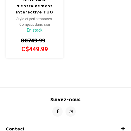
d'entrainement
Radio/Klaxons/Sonettes/Fanions
Potences
intéractive TUO
Style et performances.
Compact dans son
Protection Velo
Peg
En stock
architecture, idéal pour vos
entraînements.
C$749.99
Sécurité / Réflecteurs
Guidons
C$449.99
Support entreposage et rangement
Suivez-nous
Contact