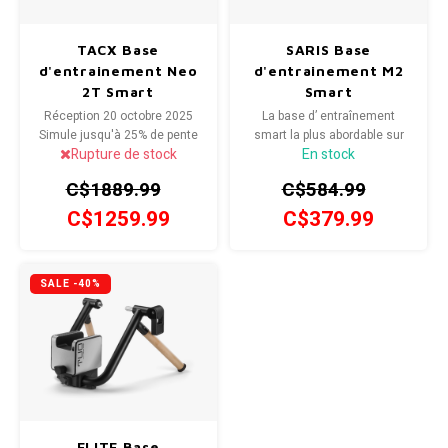
Vêtement Homme
SPÉCIALISÉ
Béquilles
Pneus
Degraisseurs
Enfants
Enfants
Trail-
Radar
Lunet
Gants
TACX Base
SARIS Base
Vêtement enfant
d'entrainement Neo
d'entrainement M2
BMX
Bouteilles et porte-bouteilles
Boitiers de pedaliers
Graisses
Souliers
Souliers
Gants
Couvr
2T Smart
Smart
Réception 20 octobre 2025
La base d’ entraînement
Sac d'hydratation / Sac à Dos
Leviers de vitesse
Accessoires de Vetements
Accessoires de vetements
Simule jusqu'à 25% de pente
smart la plus abordable sur
Rupture de stock
En stock
positive 2200 watts
marché et avec la meilleur
puissance
précision pour un modèle à
Sacoche / Sac de selle / Panier
Cassettes et roue-libre
C$1889.99
C$584.99
pneu.
C$1259.99
C$379.99
Gardes-boue
Poignees
Porte-bagages
Fourches et Suspensions
SALE -40%
Housses à vélo
Guidolines
Miroirs (Retroviseurs)
Pieces diverses
Paniers
Selles
ELITE Base