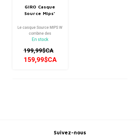
GIRO Casque
Source Mips*
Le casque Source MIPS W
combine des
En stock
performances et une
protection avancées dans
199,99$CA
un design robuste, prêt
pour les sentiers.
159,99$CA
Suivez-nous