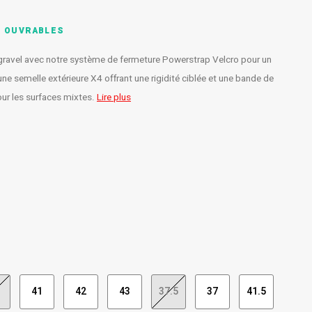
S OUVRABLES
gravel avec notre système de fermeture Powerstrap Velcro pour un
e semelle extérieure X4 offrant une rigidité ciblée et une bande de
ur les surfaces mixtes.
Lire plus
41
42
43
37.5
37
41.5