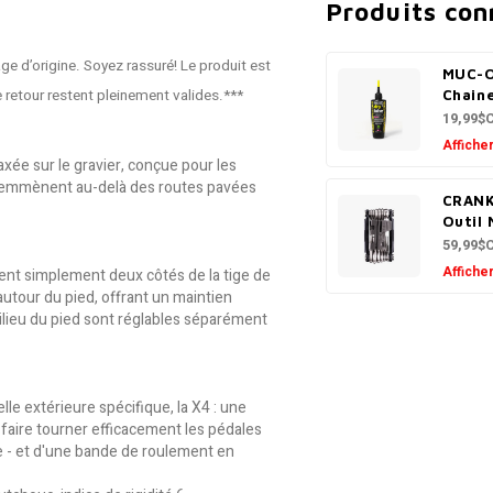
Produits co
ge d’origine. Soyez rassuré! Le produit est
MUC-O
de retour restent pleinement valides.***
Chain
19,99$
Afficher
e sur le gravier, conçue pour les
es emmènent au-delà des routes pavées
CRAN
Outil
59,99$
Afficher
lent simplement deux côtés de la tige de
autour du pied, offrant un maintien
ilieu du pied sont réglables séparément
e extérieure spécifique, la X4 : une
faire tourner efficacement les pédales
ée - et d'une bande de roulement en