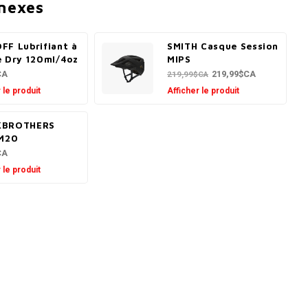
nnexes
FF Lubrifiant à
SMITH Casque Session
e Dry 120ml/4oz
MIPS
CA
219,99$CA
219,99$CA
 le produit
Afficher le produit
KBROTHERS
 M20
CA
 le produit