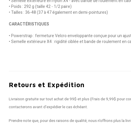
• Semelle extérieure en nylon X4 - avec bande de roulement en caout
• Poids : 292 g (taille 42 - 1/2 paire)
• Tailles : 36-48 (37 à 47 également en demi-pointures)
CARACTÉRISTIQUES
• Powerstrap : fermeture Velcro enveloppante conçue pour un aju
• Semelle extérieure X4 : rigidité ciblée et bande de roulement en 
Retours et Expédition
Livraison gratuite sur tout achat de 99$ et plus (Frais de 9,99$ pour
contacterons avant d'expédier le cas échéant.
Prendre note que, pour des raisons de qualité, nous n'offrons plus la 