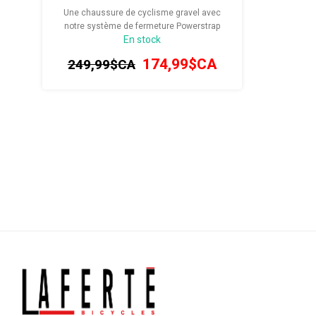
Une chaussure de cyclisme gravel avec
notre système de fermeture Powerstrap
En stock
Velcro pour un ajustement enveloppant et
une semelle extérieure X4 offrant une
174,99$CA
249,99$CA
rigidité ciblée et une bande de roulement en
caoutchouc pour les surfaces mixtes.