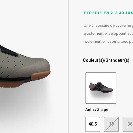
EXPÉDIÉ EN 2-3 JOUR
Une chaussure de cyclisme 
ajustement enveloppant et un
roulement en caoutchouc po
Couleur(s)/Grandeur(s):
Anth./Grape
40.5
39
38