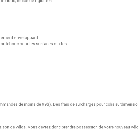
chouc, indice de rigidité 6
stement enveloppant
caoutchouc pour les surfaces mixtes
 commandes de moins de 99$). Des frais de surcharges pour colis surdimensio
livraison de vélos. Vous devrez donc prendre possession de votre nouveau vél