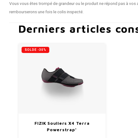
Vous vous êtes trompé de grandeur ou le produit ne répond pas à vos a
rembourserons une fois le colis inspecté.
Derniers articles con
SOLDE -30%
FIZIK Souliers X4 Terra
Powerstrap*