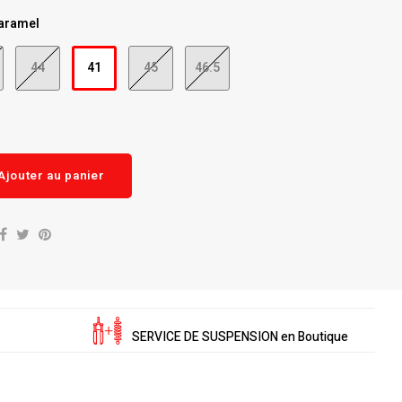
aramel
44
41
45
46.5
Ajouter au panier
SERVICE DE SUSPENSION en Boutique