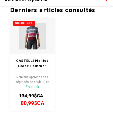
Derniers articles consultés
SOLDE -40%
CASTELLI Maillot
Dolce Femme*
Nouvelle approche des
dégradés de couleur, ce
En stock
maillot basé sur notre
modèle Competizione 2
134,99$CA
affiche une coupe
performante dans un tissu
80,99$CA
extensible extrêmement
flatteur.