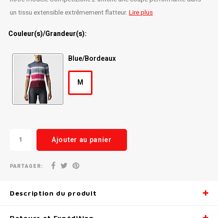
un tissu extensible extrêmement flatteur.
Lire plus
Radio/Klaxons/Sonettes/Fanions
Potences
Couleur(s)/Grandeur(s):
Protection Velo
Peg
Blue/Bordeaux
Sécurité / Réflecteurs
Guidons
M
Support entreposage et rangement
Ajouter au panier
PARTAGER:
Description du produit
Retours et Expédition