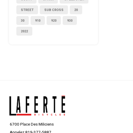
STREET
SUB CROSS
20
30
910
920
930
2022
6700 Place Des Miliciens
Appelez 819-377-5887