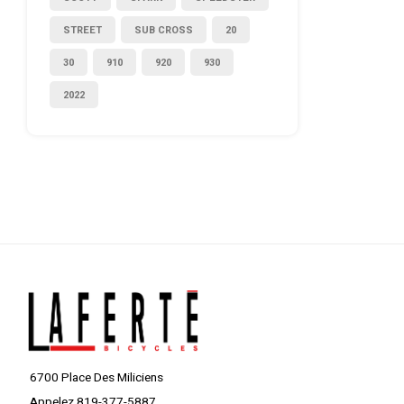
STREET
SUB CROSS
20
30
910
920
930
2022
6700 Place Des Miliciens
Appelez 819-377-5887