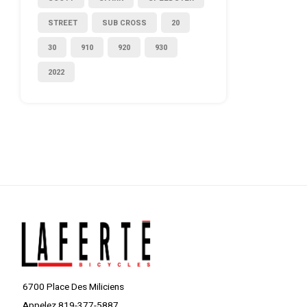
STREET
SUB CROSS
20
30
910
920
930
2022
6700 Place Des Miliciens
Appelez 819-377-5887