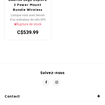
Paniers
2 Power Mount
Potences
Bundle Wireless
Radio/Klaxons/Sonettes/Fanions
Lorsque vous avez besoin
d'un ordinateur de vélo GPS
Peg
Rupture de stock
fiable et facile à utiliser, Edge
Protection Velo
Explore 2 Power est là lorsque
C$539.99
Guidons
vous en avez le plus besoin.
Alors roulez plus loin et
Sécurité / Réflecteurs
découvrez de nouveaux
sentiers : Edge est là pour
vous.
Support entreposage et rangement
Suivez-nous
Contact