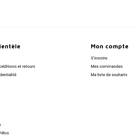
lientèle
Mon compte
S'inscrire
péditions et retours
Mes commandes
dentialité
Ma liste de souhaits
t
s
Vélos