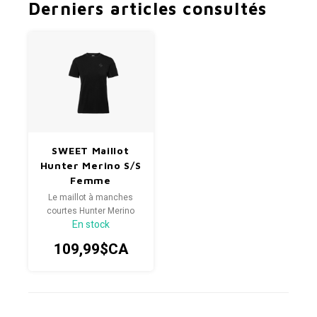
Derniers articles consultés
SWEET Maillot
Hunter Merino S/S
Femme
Le maillot à manches
courtes Hunter Merino
En stock
sera votre t-shirt préféré
sur et en dehors du vélo
109,99$CA
cette saison.