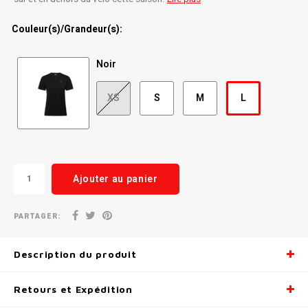
Radio/Klaxons/Sonettes/Fanions
Potences
Couleur(s)/Grandeur(s):
Protection Velo
Peg
Noir
Sécurité / Réflecteurs
Guidons
XS
S
M
L
Support entreposage et rangement
Ajouter au panier
PARTAGER:
Description du produit
Retours et Expédition