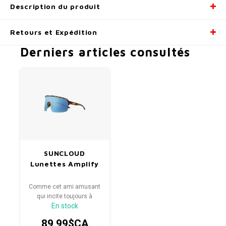
Description du produit
Retours et Expédition
Derniers articles consultés
SUNCLOUD
Lunettes Amplify
Comme cet ami amusant
qui incite toujours à
En stock
l'aventure, ces lunettes
de soleil polarisées
89,99$CA
Suncloud sont là pour