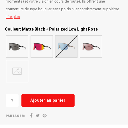
moments (et votre vision en cours de route). Ils offrent une
couverture de type bouclier sans poids ni encombrement suppléme
Radio/Klaxons/Sonettes/Fanions
Potences
Lire plus
Protection Velo
Peg
Couleur: Matte Black + Polarized Low Light Rose
Sécurité / Réflecteurs
Guidons
Support entreposage et rangement
Ajouter au panier
PARTAGER: