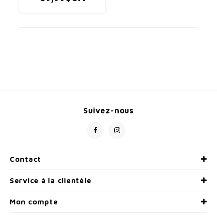
amplifier les bons
moments (et votre vision
en cours de route). Ils
offrent une couverture de
type bouclier sans poids ni
encombrement suppléme
Suivez-nous
Contact
Service à la clientèle
Mon compte