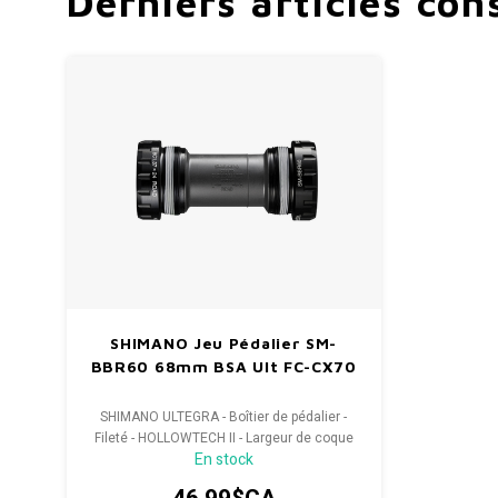
Derniers articles con
SHIMANO Jeu Pédalier SM-
BBR60 68mm BSA Ult FC-CX70
SHIMANO ULTEGRA - Boîtier de pédalier -
Fileté - HOLLOWTECH II - Largeur de coque
En stock
de 68/70 mm