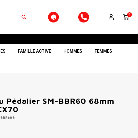
0
RES
FAMILLE ACTIVE
HOMMES
FEMMES
u Pédalier SM-BBR60 68mm
CX70
MBBR60B