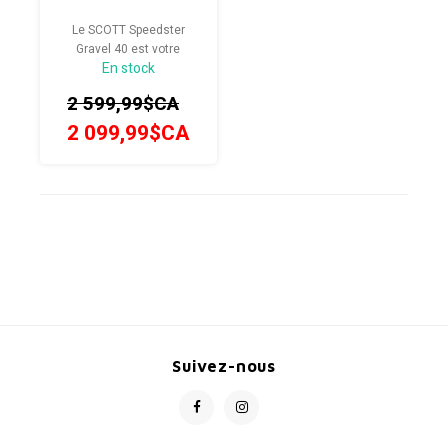
Le SCOTT Speedster
Gravel 40 est votre
En stock
assurance tous risques
lorsque vous sortez des
2 599,99$CA
sentiers battus. Sa
géométrie suffisamment
2 099,99$CA
confortable pour des
journées entières de
cyclisme, un espace
suffisant pour des pneus
larges, ses garde-boue et
son système d
Suivez-nous