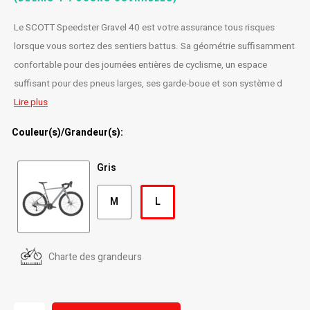
Radio/Klaxons/Sonettes/Fanions
Potences
Le SCOTT Speedster Gravel 40 est votre assurance tous risques
lorsque vous sortez des sentiers battus. Sa géométrie suffisamment
Protection Velo
Peg
confortable pour des journées entières de cyclisme, un espace
suffisant pour des pneus larges, ses garde-boue et son système d
Sécurité / Réflecteurs
Guidons
Lire plus
Support entreposage et rangement
Couleur(s)/Grandeur(s):
Gris
M
L
Charte des grandeurs