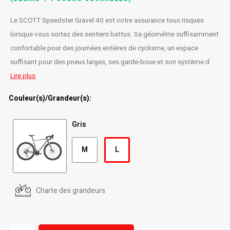
Radio/Klaxons/Sonettes/Fanions
Potences
Le SCOTT Speedster Gravel 40 est votre assurance tous risques
lorsque vous sortez des sentiers battus. Sa géométrie suffisamment
Protection Velo
Peg
confortable pour des journées entières de cyclisme, un espace
suffisant pour des pneus larges, ses garde-boue et son système d
Sécurité / Réflecteurs
Guidons
Lire plus
Support entreposage et rangement
Couleur(s)/Grandeur(s):
Gris
M
L
Charte des grandeurs