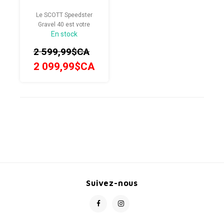
Le SCOTT Speedster
Gravel 40 est votre
En stock
assurance tous risques
lorsque vous sortez des
2 599,99$CA
sentiers battus. Sa
géométrie suffisamment
2 099,99$CA
confortable pour des
journées entières de
cyclisme, un espace
suffisant pour des pneus
larges, ses garde-boue et
son système d
Suivez-nous