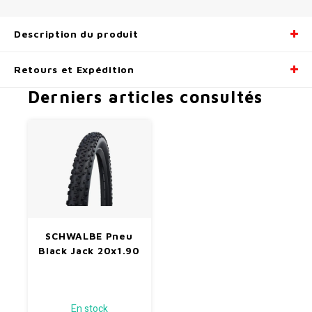
Radio/Klaxons/Sonettes/Fanions
Potences
Description du produit
Protection Velo
Peg
Retours et Expédition
Derniers articles consultés
Sécurité / Réflecteurs
Guidons
Support entreposage et rangement
SCHWALBE Pneu
Black Jack 20x1.90
En stock