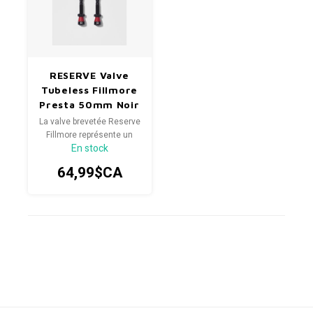
RESERVE Valve
Tubeless Fillmore
Presta 50mm Noir
La valve brevetée Reserve
Fillmore représente un
En stock
bond en avant
technologique
64,99$CA
révolutionnaire, avec une
conception qui élimine le
noyau de valve
traditionnel, délicat et
provoquant le colmatage
d'antan.