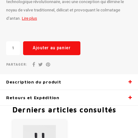
technologique révolutionnaire, avec une conception qui élimine le
noyau de valve traditionnel, délicat et provoquant le colmatage
Radio/Klaxons/Sonettes/Fanions
Potences
d'antan.
Lire plus
Protection Velo
Peg
Sécurité / Réflecteurs
Guidons
Ajouter au panier
Support entreposage et rangement
PARTAGER:
Description du produit
Retours et Expédition
Derniers articles consultés