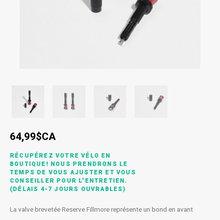
SPÉCIALISÉ
Béquilles
Pneus
Degraisseurs
Enfants
Enfants
Vêtement enfant
Trail-
Radar
Lunet
Gants
BMX
Bouteilles et porte-bouteilles
Boitiers de pedaliers
Graisses
Souliers
Souliers
Gants
Couvr
Sac d'hydratation / Sac à Dos
Leviers de vitesse
Accessoires de Vetements
Accessoires de vetements
Sacoche / Sac de selle / Panier
Cassettes et roue-libre
Gardes-boue
Poignees
64,99$CA
Porte-bagages
Fourches et Suspensions
RÉCUPÉREZ VOTRE VÉLO EN
Housses à vélo
Guidolines
BOUTIQUE! NOUS PRENDRONS LE
TEMPS DE VOUS AJUSTER ET VOUS
CONSEILLER POUR L'ENTRETIEN.
Miroirs (Retroviseurs)
Pieces diverses
(DÉLAIS 4-7 JOURS OUVRABLES)
La valve brevetée Reserve Fillmore représente un bond en avant
Paniers
Selles