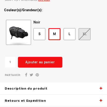
Radio/Klaxons/Sonettes/Fanions
Potences
Couleur(s)/Grandeur(s):
Protection Velo
Peg
Noir
Sécurité / Réflecteurs
Guidons
S
M
L
XL
Support entreposage et rangement
Ajouter au panier
PARTAGER:
Description du produit
Retours et Expédition