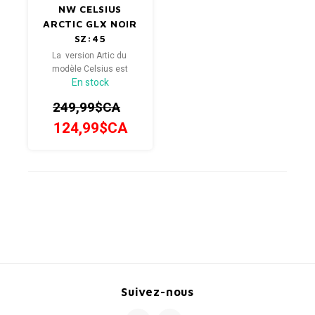
NW CELSIUS
ARCTIC GLX NOIR
SZ:45
La version Artic du
modèle Celsius est
En stock
fabriquée avec un
matériau hydrofuge et
249,99$CA
respirant avec une
isolation thermique
124,99$CA
supérieure qui protégera
le pied même dans des
conditions extrêmes.
Suivez-nous