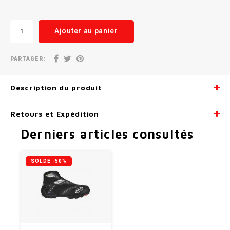
Radio/Klaxons/Sonettes/Fanions
Potences
Ajouter au panier
Protection Velo
Peg
PARTAGER:
Sécurité / Réflecteurs
Guidons
Description du produit
Support entreposage et rangement
Retours et Expédition
Derniers articles consultés
SOLDE -50%