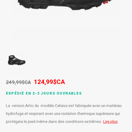
SPÉCIALISÉ
Béquilles
Pneus
Degraisseurs
Enfants
Enfants
Vêtement enfant
Trail-
Radar
Lunet
Gants
BMX
Bouteilles et porte-bouteilles
Boitiers de pedaliers
Graisses
Souliers
Souliers
Gants
Couvr
Sac d'hydratation / Sac à Dos
Leviers de vitesse
Accessoires de Vetements
Accessoires de vetements
Sacoche / Sac de selle / Panier
Cassettes et roue-libre
Gardes-boue
Poignees
124,99$CA
249,99$CA
Porte-bagages
Fourches et Suspensions
EXPÉDIÉ EN 2-3 JOURS OUVRABLES
Housses à vélo
Guidolines
La version Artic du modèle Celsius est fabriquée avec un matériau
Miroirs (Retroviseurs)
Pieces diverses
hydrofuge et respirant avec une isolation thermique supérieure qui
protégera le pied même dans des conditions extrêmes.
Lire plus
Paniers
Selles