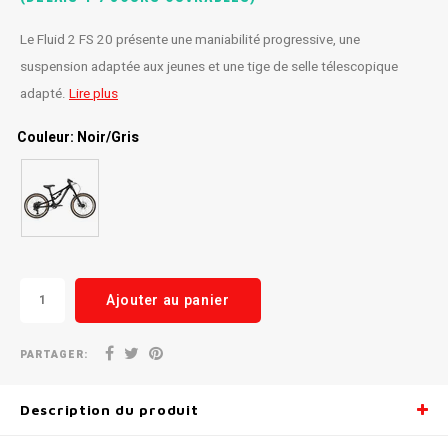
Radio/Klaxons/Sonettes/Fanions
Potences
Le Fluid 2 FS 20 présente une maniabilité progressive, une
suspension adaptée aux jeunes et une tige de selle télescopique
Protection Velo
Peg
adapté.
Lire plus
Couleur: Noir/Gris
Sécurité / Réflecteurs
Guidons
Support entreposage et rangement
Ajouter au panier
PARTAGER:
Description du produit