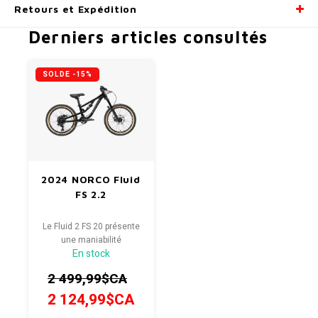
Retours et Expédition
Derniers articles consultés
SOLDE -15%
2024 NORCO Fluid
FS 2.2
Le Fluid 2 FS 20 présente
une maniabilité
En stock
progressive, une
suspension adaptée aux
2 499,99$CA
jeunes et une tige de selle
télescopique adapté.
2 124,99$CA