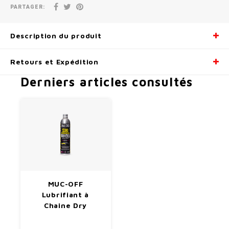
PARTAGER:
Radio/Klaxons/Sonettes/Fanions
Potences
Description du produit
Protection Velo
Peg
Retours et Expédition
Sécurité / Réflecteurs
Guidons
Derniers articles consultés
Support entreposage et rangement
MUC-OFF
Lubrifiant à
Chaine Dry
300ml/10oz