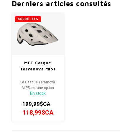
Derniers articles consultés
SOLDE -41%
MET Casque
Terranova Mips
Le Casque Terranova
MIPS est une option
En stock
sécuritaire pour le vélo de
montagne, standard et à
199,99$CA
assistance électrique.
118,99$CA