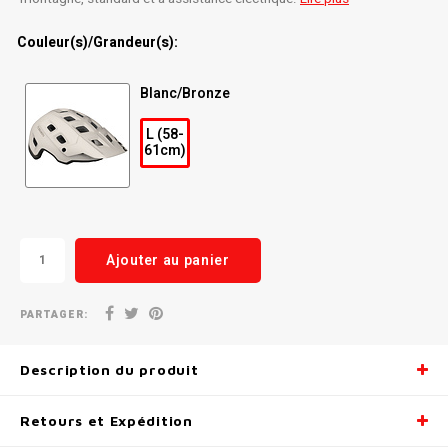
Radio/Klaxons/Sonettes/Fanions
Potences
Couleur(s)/Grandeur(s):
Protection Velo
Peg
Blanc/Bronze
L (58-
Sécurité / Réflecteurs
Guidons
61cm)
Support entreposage et rangement
Ajouter au panier
PARTAGER:
Description du produit
Retours et Expédition