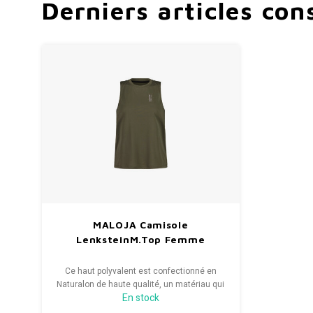
Derniers articles con
MALOJA Camisole
LenksteinM.Top Femme
Ce haut polyvalent est confectionné en
Naturalon de haute qualité, un matériau qui
En stock
sèche rapidement, offre un toucher très
naturel et est agréable à porter.