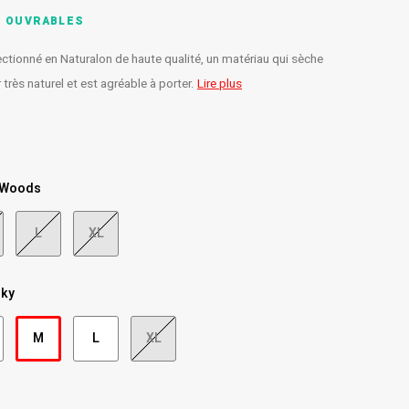
S OUVRABLES
ctionné en Naturalon de haute qualité, un matériau qui sèche
très naturel et est agréable à porter.
Lire plus
 Woods
L
XL
Sky
M
L
XL