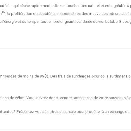
tériau qui sèche rapidement, offre un toucher très naturel et est agréable à p
h™, la prolifération des bactéries responsables des mauvaises odeurs est inhib
l'énergie et du temps, tout en prolongeant leur durée de vie. Le label Bluesi
 commandes de moins de 99$). Des frais de surcharges pour colis surdimensio
livraison de vélos. Vous devrez donc prendre possession de votre nouveau vél
ttentes? Présentez-vous à notre succursale pour procéder à un échange ou s