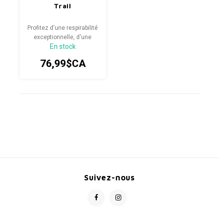
Trail
Profitez d'une respirabilité
exceptionnelle, d'une
En stock
technologie moderne et
d'un confort sans
76,99$CA
coutures sur les sentiers
à venir avec le gant
XNETIC Trail.
Suivez-nous