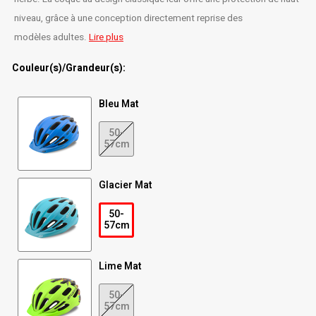
niveau, grâce à une conception directement reprise des
Radio/Klaxons/Sonettes/Fanions
Potences
modèles adultes.
Lire plus
Protection Velo
Peg
Couleur(s)/Grandeur(s):
Sécurité / Réflecteurs
Guidons
Bleu Mat
50-
Support entreposage et rangement
57cm
Glacier Mat
50-
57cm
Lime Mat
50-
57cm