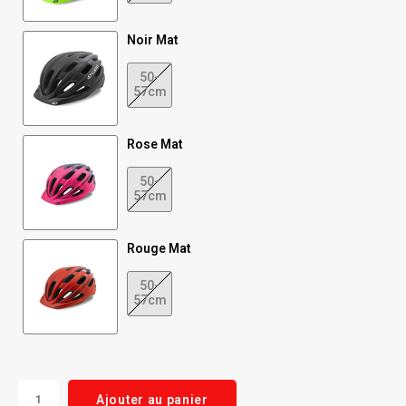
Noir Mat
50-
57cm
Rose Mat
50-
57cm
Rouge Mat
50-
57cm
Ajouter au panier