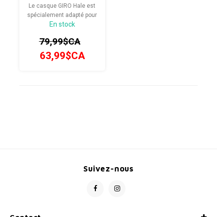
Le casque GIRO Hale est
spécialement adapté pour
En stock
les cyclistes en herbe. La
coque au design
79,99$CA
classique leur offre une
protection de haut niveau,
63,99$CA
grâce à une conception
directement reprise des
modèles adultes.
Suivez-nous