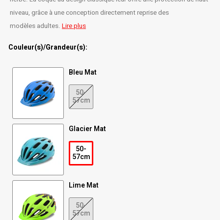
niveau, grâce à une conception directement reprise des
Radio/Klaxons/Sonettes/Fanions
Potences
modèles adultes.
Lire plus
Protection Velo
Peg
Couleur(s)/Grandeur(s):
Sécurité / Réflecteurs
Guidons
Bleu Mat
50-
Support entreposage et rangement
57cm
Glacier Mat
50-
57cm
Lime Mat
50-
57cm