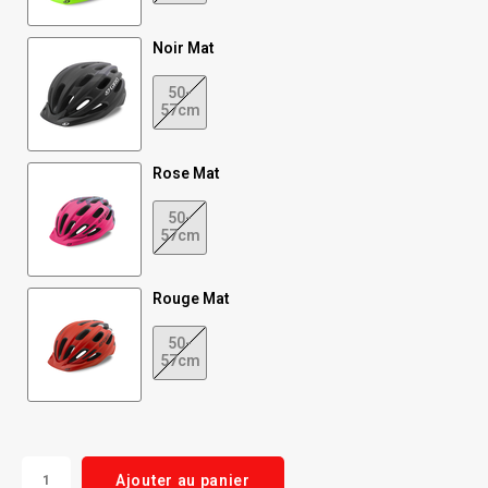
Noir Mat
50-
57cm
Rose Mat
50-
57cm
Rouge Mat
50-
57cm
Ajouter au panier