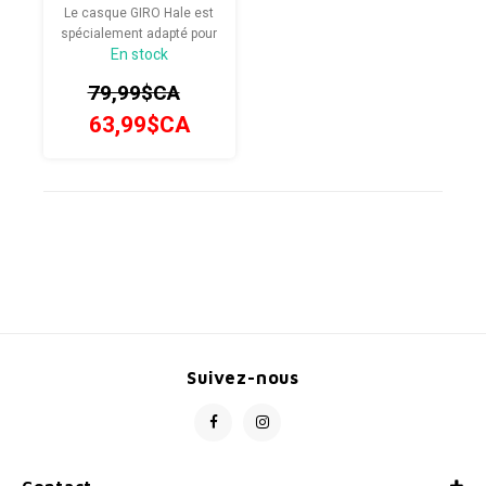
Le casque GIRO Hale est
spécialement adapté pour
En stock
les cyclistes en herbe. La
coque au design
79,99$CA
classique leur offre une
protection de haut niveau,
63,99$CA
grâce à une conception
directement reprise des
modèles adultes.
Suivez-nous