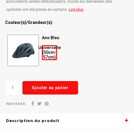
autocollants arrière réfléchissants, toutes les demandes des
cyclistes ont été prises en compte.
Lire plus
Radio/Klaxons/Sonettes/Fanions
Potences
Couleur(s)/Grandeur(s):
Protection Velo
Peg
Ano Bleu
Sécurité / Réflecteurs
Guidons
Universelle
(50cm-
Support entreposage et rangement
57cm)
Ajouter au panier
PARTAGER:
Description du produit