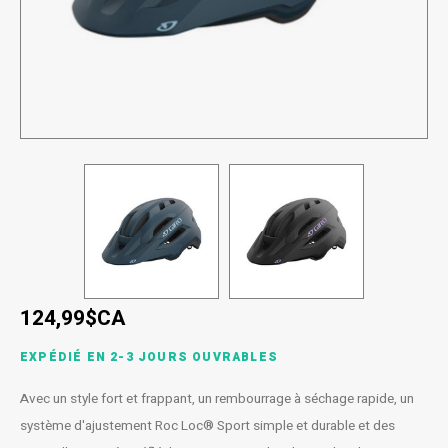
SPÉCIALISÉ
Béquilles
Pneus
Degraisseurs
Enfants
Enfants
Vêtement enfant
Trail-
Radar
Lunet
Gants
BMX
Bouteilles et porte-bouteilles
Boitiers de pedaliers
Graisses
Souliers
Souliers
Gants
Couvr
Sac d'hydratation / Sac à Dos
Leviers de vitesse
Accessoires de Vetements
Accessoires de vetements
Sacoche / Sac de selle / Panier
Cassettes et roue-libre
Gardes-boue
Poignees
Porte-bagages
Fourches et Suspensions
124,99$CA
Housses à vélo
Guidolines
EXPÉDIÉ EN 2-3 JOURS OUVRABLES
Miroirs (Retroviseurs)
Pieces diverses
Avec un style fort et frappant, un rembourrage à séchage rapide, un
système d'ajustement Roc Loc® Sport simple et durable et des
Paniers
Selles