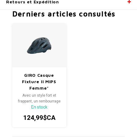
Retours et Expédition
Derniers articles consultés
GIRO Casque
Fixture II MIPS
Femme*
Avec un style fort et
frappant, un rembourrage
En stock
à séchage rapide, un
système d'ajustement
124,99$CA
Roc Loc® Sport simple et
durable et des
autocollants arrière
réfléchissants, toutes les