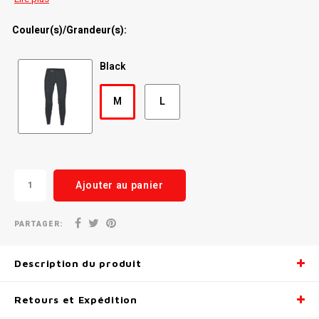
Radio/Klaxons/Sonettes/Fanions
Potences
Couleur(s)/Grandeur(s):
Protection Velo
Peg
Black
Sécurité / Réflecteurs
Guidons
M
L
Support entreposage et rangement
Ajouter au panier
PARTAGER:
Description du produit
Retours et Expédition