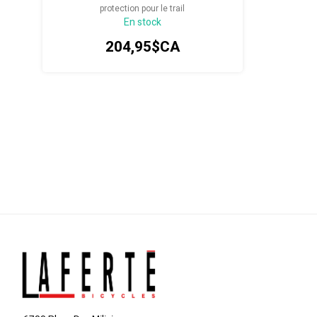
protection pour le trail
En stock
204,95$CA