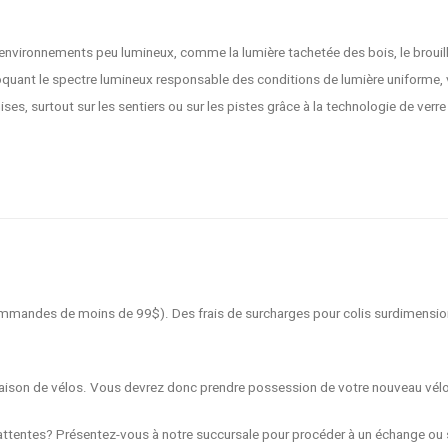
 environnements peu lumineux, comme la lumière tachetée des bois, le brouilla
bloquant le spectre lumineux responsable des conditions de lumière uniforme, 
, surtout sur les sentiers ou sur les pistes grâce à la technologie de verre
 commandes de moins de 99$). Des frais de surcharges pour colis surdimensio
livraison de vélos. Vous devrez donc prendre possession de votre nouveau vél
ttentes? Présentez-vous à notre succursale pour procéder à un échange ou s