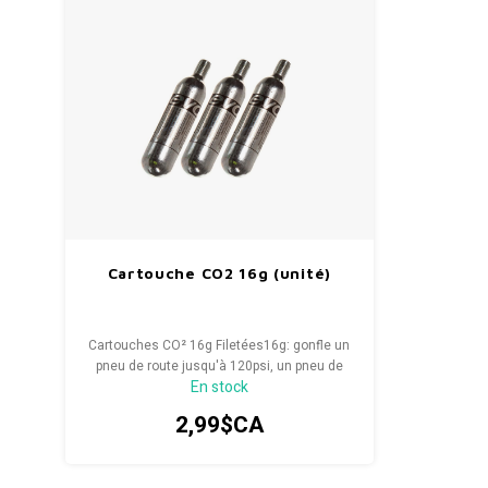
Cartouche CO2 16g (unité)
Cartouches CO² 16g Filetées16g: gonfle un
pneu de route jusqu'à 120psi, un pneu de
En stock
montagne à 30psi
2,99$CA