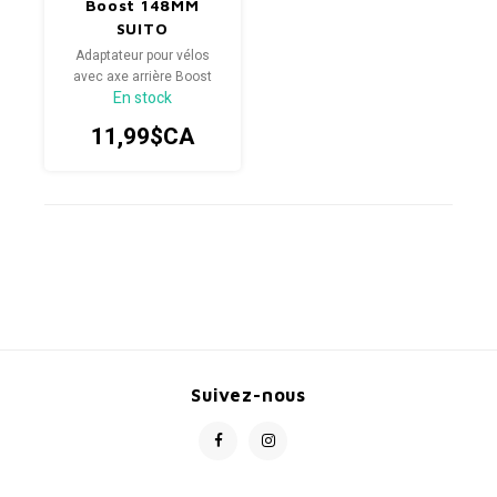
Boost 148MM
SUITO
Adaptateur pour vélos
avec axe arrière Boost
En stock
148x12mm.
- Compatible avec Suito.
11,99$CA
Suivez-nous