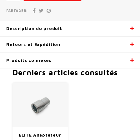
Radio/Klaxons/Sonettes/Fanions
Potences
PARTAGER:
Protection Velo
Peg
Description du produit
Sécurité / Réflecteurs
Guidons
Retours et Expédition
Support entreposage et rangement
Produits connexes
Derniers articles consultés
ELITE Adaptateur