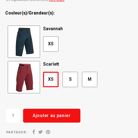
Radio/Klaxons/Sonettes/Fanions
Potences
Couleur(s)/Grandeur(s):
Protection Velo
Peg
Savannah
Sécurité / Réflecteurs
Guidons
XS
Support entreposage et rangement
Scarlett
XS
S
M
Ajouter au panier
PARTAGER: