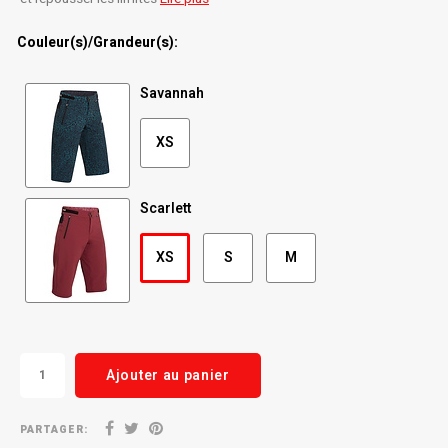
Radio/Klaxons/Sonettes/Fanions
Potences
Couleur(s)/Grandeur(s):
Protection Velo
Peg
Savannah
Sécurité / Réflecteurs
Guidons
XS
Support entreposage et rangement
Scarlett
XS
S
M
Ajouter au panier
PARTAGER: