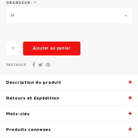
GRANDEUR:
*
Radio/Klaxons/Sonettes/Fanions
Potences
M
Protection Velo
Peg
Sécurité / Réflecteurs
Guidons
Ajouter au panier
Support entreposage et rangement
PARTAGER:
Description du produit
Retours et Expédition
Mots-clés
Produits connexes