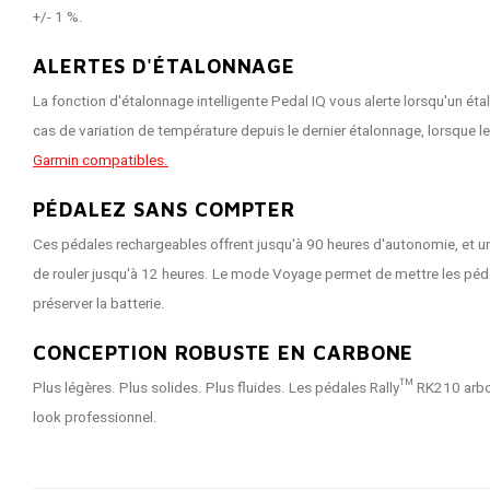
+/- 1 %.
ALERTES D'ÉTALONNAGE
La fonction d'étalonnage intelligente Pedal IQ vous alerte lorsqu'un é
cas de variation de température depuis le dernier étalonnage, lorsque 
Garmin compatibles.
PÉDALEZ SANS COMPTER
Ces pédales rechargeables offrent jusqu'à 90 heures d'autonomie, et 
de rouler jusqu'à 12 heures. Le mode Voyage permet de mettre les pédal
préserver la batterie.
CONCEPTION ROBUSTE EN CARBONE
Plus légères. Plus solides. Plus fluides. Les pédales Rally™ RK210 ar
look professionnel.