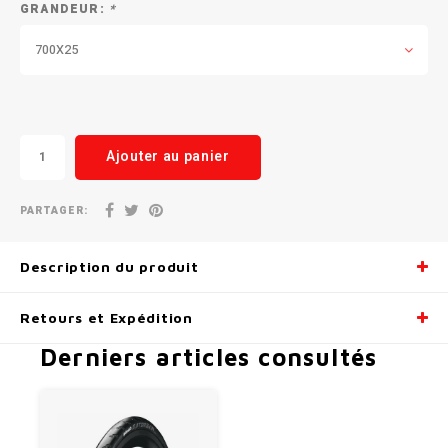
GRANDEUR:
*
Radio/Klaxons/Sonettes/Fanions
Potences
700X25
Protection Velo
Peg
Sécurité / Réflecteurs
Guidons
Ajouter au panier
Support entreposage et rangement
PARTAGER:
Description du produit
Retours et Expédition
Derniers articles consultés