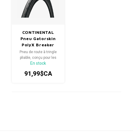
CONTINENTAL
Pneu Gatorskin
PolyX Breaker
Pneu de route à tringle
pliable, conçu pour les
En stock
conditions difficiles,
résistant aux crevaisons,
91,99$CA
très bonne adhérence sur
surfaces sèches et
humides.