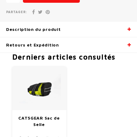
Radio/Klaxons/Sonettes/Fanions
Potences
PARTAGER:
Protection Velo
Peg
Description du produit
Sécurité / Réflecteurs
Guidons
Retours et Expédition
Derniers articles consultés
Support entreposage et rangement
CAT5GEAR Sac de
Selle