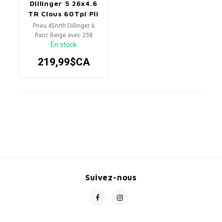
Dillinger 5 26x4.6
TR Clous 60Tpi Pli
Tan
Pneu 45nrth Dillinger à
flanc Beige avec 258
En stock
clous concave (XL)
219,99$CA
Suivez-nous