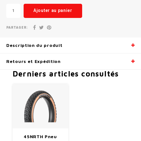
Ajouter au panier
Radio/Klaxons/Sonettes/Fanions
Potences
Protection Velo
Peg
PARTAGER:
Sécurité / Réflecteurs
Guidons
Description du produit
Support entreposage et rangement
Retours et Expédition
Derniers articles consultés
45NRTH Pneu