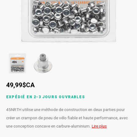
SPÉCIALISÉ
Béquilles
Pneus
Degraisseurs
Enfants
Enfants
Vêtement enfant
Trail-
Radar
Lunet
Gants
BMX
Bouteilles et porte-bouteilles
Boitiers de pedaliers
Graisses
Souliers
Souliers
Gants
Couvr
Sac d'hydratation / Sac à Dos
Leviers de vitesse
Accessoires de Vetements
Accessoires de vetements
Sacoche / Sac de selle / Panier
Cassettes et roue-libre
Gardes-boue
Poignees
49,99$CA
Porte-bagages
Fourches et Suspensions
EXPÉDIÉ EN 2-3 JOURS OUVRABLES
Housses à vélo
Guidolines
45NRTH utilise une méthode de construction en deux parties pour
Miroirs (Retroviseurs)
Pieces diverses
créer un crampon de pneu de vélo fiable et haute performance, avec
une conception concave en carbure-aluminium.
Lire plus
Paniers
Selles