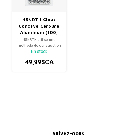
45NRTH Clous
Concave Carbure
Aluminum (100)
45NRTH utilise une
méthode de construction
En stock
en deux parties pour créer
un crampon de pneu de
49,99$CA
vélo fiable et haute
performance, avec une
conception concave en
carbure-aluminium.
Suivez-nous