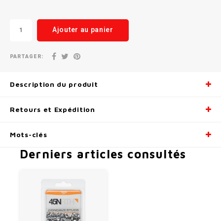
Radio/Klaxons/Sonettes/Fanions
Potences
Ajouter au panier
Protection Velo
Peg
PARTAGER:
Sécurité / Réflecteurs
Guidons
Description du produit
Support entreposage et rangement
Retours et Expédition
Mots-clés
Derniers articles consultés