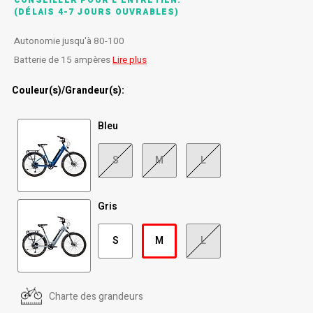
CONSEILLER POUR L'ENTRETIEN.
(DÉLAIS 4-7 JOURS OUVRABLES)
Radio/Klaxons/Sonettes/Fanions
Potences
Autonomie jusqu'à 80-100
Batterie de 15 ampères
Lire plus
Protection Velo
Peg
Couleur(s)/Grandeur(s):
Sécurité / Réflecteurs
Guidons
Bleu
Support entreposage et rangement
S
M
L
Gris
S
M
L
Charte des grandeurs