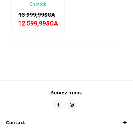
En stock
les trois ! Avec le Foil RC,
découvrez la nouvelle
13 999,99$CA
génération de vélos
aérodynamique
12 599,99$CA
Suivez-nous
Contact