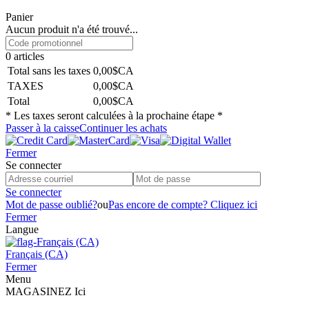
Panier
Aucun produit n'a été trouvé...
0
articles
Total sans les taxes
0,00$CA
TAXES
0,00$CA
Total
0,00$CA
* Les taxes seront calculées à la prochaine étape *
Passer à la caisse
Continuer les achats
Fermer
Se connecter
Se connecter
Mot de passe oublié?
ou
Pas encore de compte? Cliquez ici
Fermer
Langue
Français (CA)
Fermer
Menu
MAGASINEZ Ici