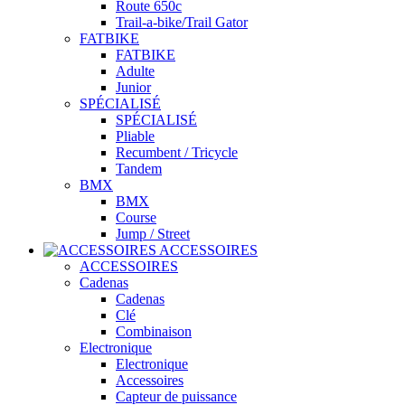
Route 650c
Trail-a-bike/Trail Gator
FATBIKE
FATBIKE
Adulte
Junior
SPÉCIALISÉ
SPÉCIALISÉ
Pliable
Recumbent / Tricycle
Tandem
BMX
BMX
Course
Jump / Street
ACCESSOIRES
ACCESSOIRES
Cadenas
Cadenas
Clé
Combinaison
Electronique
Electronique
Accessoires
Capteur de puissance