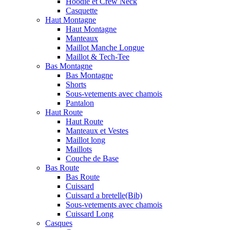
Hoodie et Crew Neck
Casquette
Haut Montagne
Haut Montagne
Manteaux
Maillot Manche Longue
Maillot & Tech-Tee
Bas Montagne
Bas Montagne
Shorts
Sous-vetements avec chamois
Pantalon
Haut Route
Haut Route
Manteaux et Vestes
Maillot long
Maillots
Couche de Base
Bas Route
Bas Route
Cuissard
Cuissard a bretelle(Bib)
Sous-vetements avec chamois
Cuissard Long
Casques