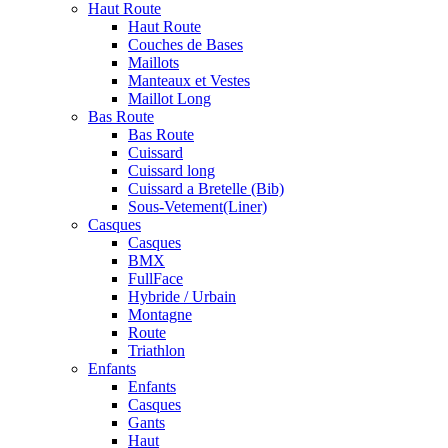
Haut Route
Haut Route
Couches de Bases
Maillots
Manteaux et Vestes
Maillot Long
Bas Route
Bas Route
Cuissard
Cuissard long
Cuissard a Bretelle (Bib)
Sous-Vetement(Liner)
Casques
Casques
BMX
FullFace
Hybride / Urbain
Montagne
Route
Triathlon
Enfants
Enfants
Casques
Gants
Haut