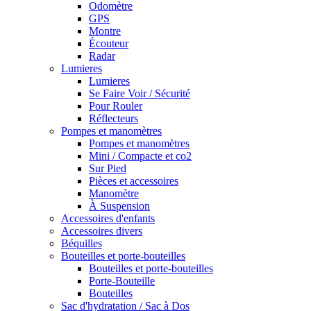
Odomètre
GPS
Montre
Écouteur
Radar
Lumieres
Lumieres
Se Faire Voir / Sécurité
Pour Rouler
Réflecteurs
Pompes et manomètres
Pompes et manomètres
Mini / Compacte et co2
Sur Pied
Pièces et accessoires
Manomètre
À Suspension
Accessoires d'enfants
Accessoires divers
Béquilles
Bouteilles et porte-bouteilles
Bouteilles et porte-bouteilles
Porte-Bouteille
Bouteilles
Sac d'hydratation / Sac à Dos