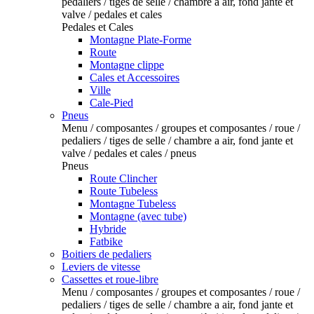
pedaliers / tiges de selle / chambre a air, fond jante et
valve / pedales et cales
Pedales et Cales
Montagne Plate-Forme
Route
Montagne clippe
Cales et Accessoires
Ville
Cale-Pied
Pneus
Menu / composantes / groupes et composantes / roue /
pedaliers / tiges de selle / chambre a air, fond jante et
valve / pedales et cales / pneus
Pneus
Route Clincher
Route Tubeless
Montagne Tubeless
Montagne (avec tube)
Hybride
Fatbike
Boitiers de pedaliers
Leviers de vitesse
Cassettes et roue-libre
Menu / composantes / groupes et composantes / roue /
pedaliers / tiges de selle / chambre a air, fond jante et