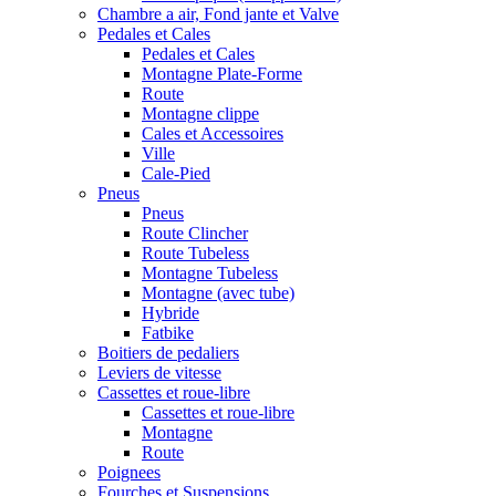
Chambre a air, Fond jante et Valve
Pedales et Cales
Pedales et Cales
Montagne Plate-Forme
Route
Montagne clippe
Cales et Accessoires
Ville
Cale-Pied
Pneus
Pneus
Route Clincher
Route Tubeless
Montagne Tubeless
Montagne (avec tube)
Hybride
Fatbike
Boitiers de pedaliers
Leviers de vitesse
Cassettes et roue-libre
Cassettes et roue-libre
Montagne
Route
Poignees
Fourches et Suspensions