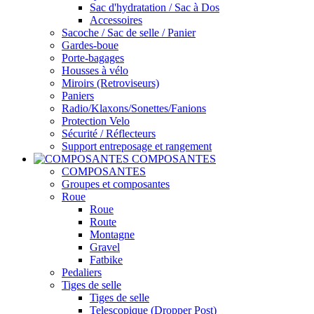
Sac d'hydratation / Sac à Dos
Accessoires
Sacoche / Sac de selle / Panier
Gardes-boue
Porte-bagages
Housses à vélo
Miroirs (Retroviseurs)
Paniers
Radio/Klaxons/Sonettes/Fanions
Protection Velo
Sécurité / Réflecteurs
Support entreposage et rangement
COMPOSANTES
COMPOSANTES
Groupes et composantes
Roue
Roue
Route
Montagne
Gravel
Fatbike
Pedaliers
Tiges de selle
Tiges de selle
Telescopique (Dropper Post)