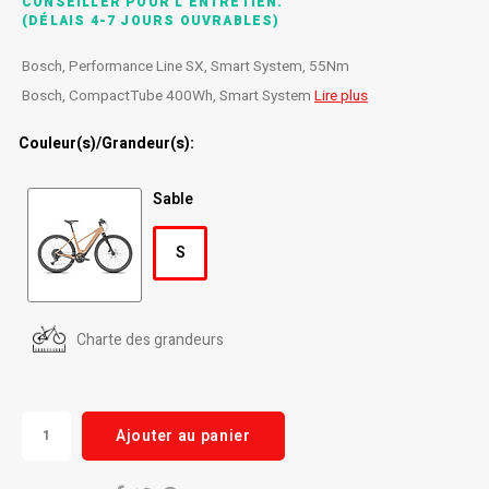
CONSEILLER POUR L'ENTRETIEN.
(DÉLAIS 4-7 JOURS OUVRABLES)
Radio/Klaxons/Sonettes/Fanions
Potences
Bosch, Performance Line SX, Smart System, 55Nm
Protection Velo
Peg
Bosch, CompactTube 400Wh, Smart System
Lire plus
Couleur(s)/Grandeur(s):
Sécurité / Réflecteurs
Guidons
Sable
Support entreposage et rangement
S
Charte des grandeurs
Ajouter au panier