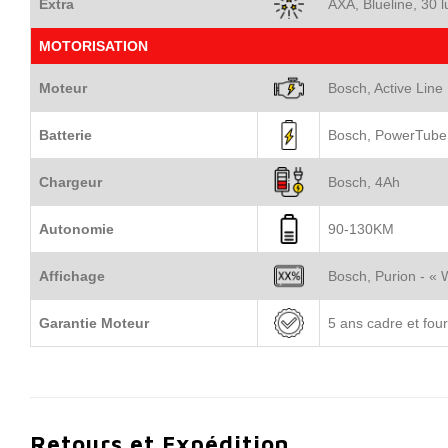
Extra
AXA, Blueline, 30 l
MOTORISATION
Moteur
Bosch, Active Lin
Batterie
Bosch, PowerTube 
Chargeur
Bosch, 4Ah
Autonomie
90-130KM
Affichage
Bosch, Purion - « W
Garantie Moteur
5 ans cadre et fou
Retours et Expédition