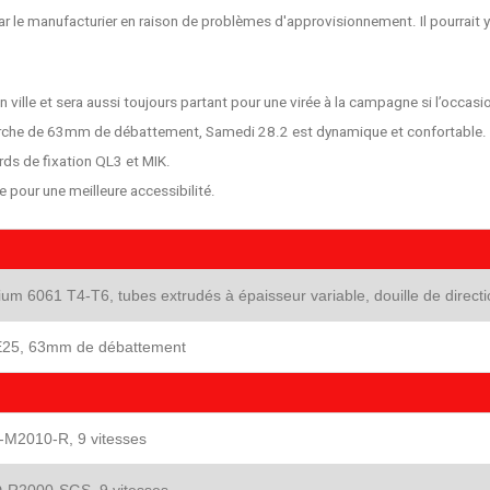
le manufacturier en raison de problèmes d'approvisionnement. Il pourrait y av
ille et sera aussi toujours partant pour une virée à la campagne si l’occasio
fourche de 63mm de débattement, Samedi 28.2 est dynamiq
ue et confortable.
ds de fixation QL3 et MIK.
 pour une meilleure accessibilité.
um 6061 T4-T6, tubes extrudés à épaisseur variable, douille de directi
E25, 63mm de débattement
L-M2010-R, 9 vitesses