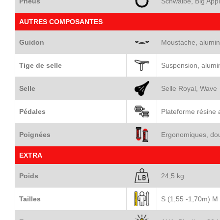
Pneus
Schwalbe, Big App
AUTRES COMPOSANTES
Guidon
Moustache, alumi
Tige de selle
Suspension, alum
Selle
Selle Royal, Wave
Pédales
Plateforme résine 
Poignées
Ergonomiques, dou
EXTRA
Poids
24,5 kg
Tailles
S (1,55 -1,70m) M 