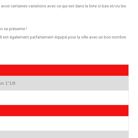
oir certaines variations avec ce qui est dans la liste ci-bas et/ou les
n se présente !
 Il est également parfaitement équipé pour la ville avec un bon nombre
on 1"1/8