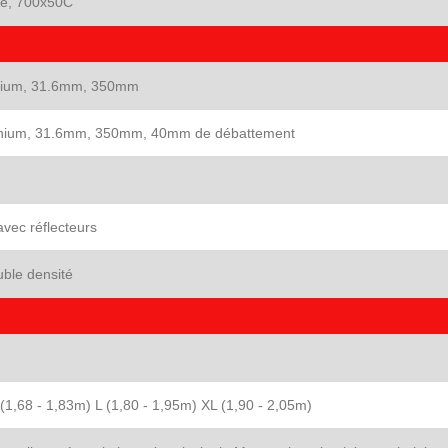
le, 700x50C
nium, 31.6mm, 350mm
inium, 31.6mm, 350mm, 40mm de débattement
avec réflecteurs
ble densité
(1,68 - 1,83m) L (1,80 - 1,95m) XL (1,90 - 2,05m)