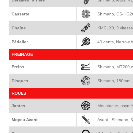
Dérailleur arrière
Shimano, Altus, R
Cassette
Shimano, CS-HG201
Chaîne
KMC, X9, 9 vitesse
Pédalier
40 dents, Narrow 
FREINAGE
Freins
Shimano, MT200 ou
Disques
Shimano, 180mm
ROUES
Jantes
Moustache, asymét
Moyeu Avant
Avant : Shimano, 3