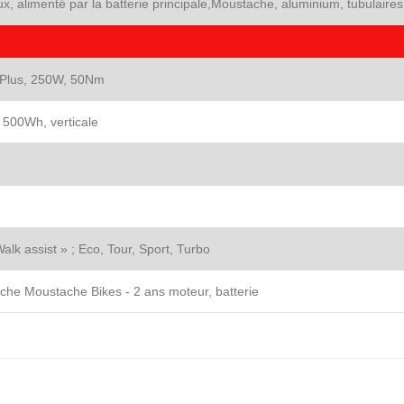
ux, alimenté par la batterie principale,Moustache, aluminium, tubulaires
e Plus, 250W, 50Nm
500Wh, verticale
alk assist » ; Eco, Tour, Sport, Turbo
rche Moustache Bikes - 2 ans moteur, batterie