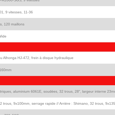
D-R2000-SGS, 9 vitesses
, 9 vitesses, 11-36
s, 120 maillons
Wide
 Alhonga HJ-472, frein à disque hydraulique
-160mm
riques, aluminium 6061E, soudées, 32 trous, 28", largeur interne 23
2 trous, 9x100mm, serrage rapide // Arrière : Shimano, 32 trous, 9x1