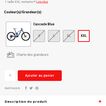
1 taille XXL restante !!!
Lire plus
Radio/Klaxons/Sonettes/Fanions
Potences
Couleur(s)/Grandeur(s):
Protection Velo
Peg
Cascade Blue
Sécurité / Réflecteurs
Guidons
S
L
XL
XXL
Support entreposage et rangement
Charte des grandeurs
Ajouter au panier
PARTAGER:
Description du produit