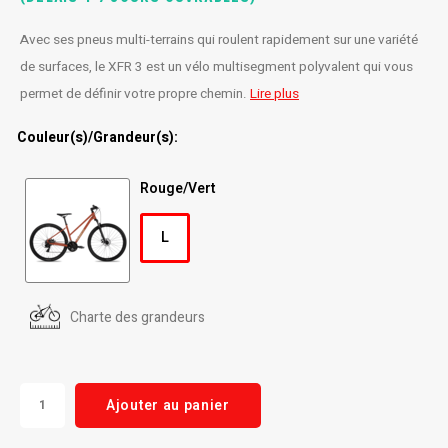
Radio/Klaxons/Sonettes/Fanions
Potences
Avec ses pneus multi-terrains qui roulent rapidement sur une variété
de surfaces, le XFR 3 est un vélo multisegment polyvalent qui vous
Protection Velo
Peg
permet de définir votre propre chemin.
Lire plus
Couleur(s)/Grandeur(s):
Sécurité / Réflecteurs
Guidons
Rouge/Vert
Support entreposage et rangement
L
Charte des grandeurs
Ajouter au panier