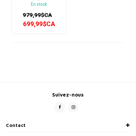
En stock
rapidement sur une
variété de surfaces, le
979,99$CA
XFR 3 est un vélo
multisegment polyvalent
699,99$CA
qui vous permet de définir
votre propre chemin.
Suivez-nous
Contact