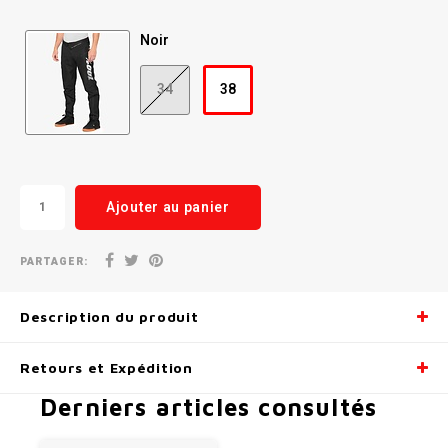
Radio/Klaxons/Sonettes/Fanions
Potences
Noir
Protection Velo
Peg
34
38
Sécurité / Réflecteurs
Guidons
Support entreposage et rangement
Ajouter au panier
PARTAGER:
Description du produit
Retours et Expédition
Derniers articles consultés