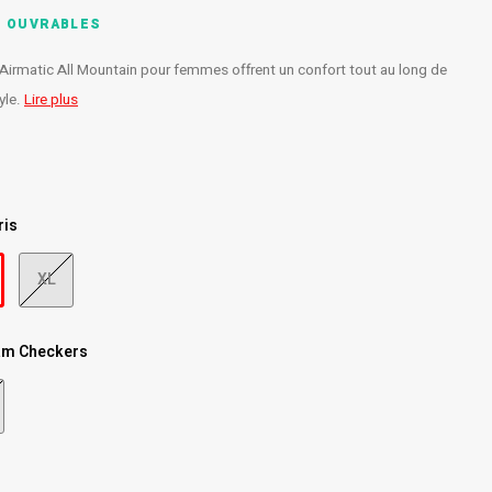
S OUVRABLES
Airmatic All Mountain pour femmes offrent un confort tout au long de
tyle.
Lire plus
ris
XL
am Checkers