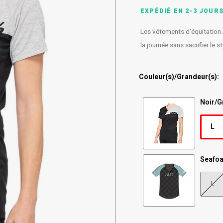
EXPÉDIÉ EN 2-3 JOUR
Les vêtements d'équitation 
la journée sans sacrifier le s
Couleur(s)/Grandeur(s):
Noir/G
L
Seafo
L