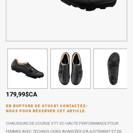
SPÉCIALISÉ
Béquilles
Pneus
Degraisseurs
Enfants
Enfants
Vêtement enfant
Trail-
Radar
Lunet
Gants
BMX
Bouteilles et porte-bouteilles
Boitiers de pedaliers
Graisses
Souliers
Souliers
Gants
Couvr
Sac d'hydratation / Sac à Dos
Leviers de vitesse
Accessoires de Vetements
Accessoires de vetements
Sacoche / Sac de selle / Panier
Cassettes et roue-libre
Gardes-boue
Poignees
Porte-bagages
Fourches et Suspensions
179,99$CA
Housses à vélo
Guidolines
EN RUPTURE DE STOCK? CONTACTEZ-
NOUS POUR RÉSERVER CET ARTICLE.
Miroirs (Retroviseurs)
Pieces diverses
CHAUSSURE DE COURSE VTT XC HAUTE PERFORMANCE POUR
Paniers
Selles
FEMMES AVEC TECHNOLOGIES AVANCÉES D'AJUSTEMENT ET DE