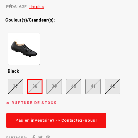
PÉDALAGE.
Lire plus
Radio/Klaxons/Sonettes/Fanions
Potences
Couleur(s)/Grandeur(s):
Protection Velo
Peg
Sécurité / Réflecteurs
Guidons
Support entreposage et rangement
Black
37
38
39
40
41
42
RUPTURE DE STOCK
Pas en inventaire? -> Contactez-nous!
PARTAGER: