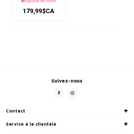
Rupture de stock
PERFORMANCE POUR
FEMMES AVEC
179,99$CA
TECHNOLOGIES
AVANCÉES
D'AJUSTEMENT ET DE
PÉDALAGE.
Suivez-nous
Contact
Service à la clientèle