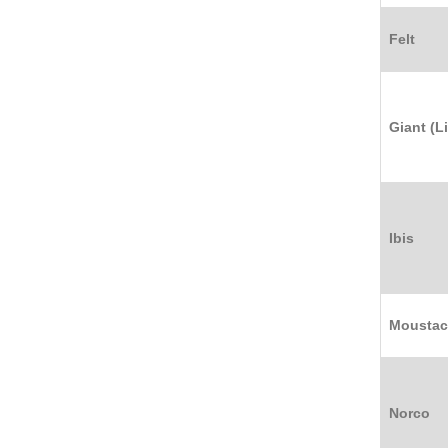
Felt
Giant (Li
Ibis
Mousta
Norco