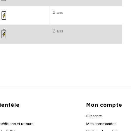
2 ans
2 ans
lientèle
Mon compte
S'inscrire
péditions et retours
Mes commandes