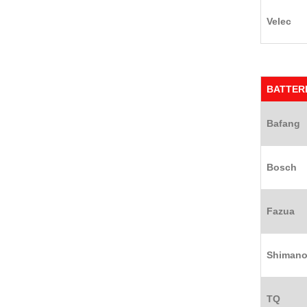
Velec
BATTER
Bafang
Bosch
Fazua
Shiman
TQ