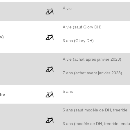
À vie
À vie (sauf Glory DH)
v)
3 ans (Glory DH)
À vie (achat après janvier 2023)
7 ans (achat avant janvier 2023)
5 ans
che
5 ans (sauf modèle de DH, freeride, 
3 ans (modèle de DH, freeride, endur