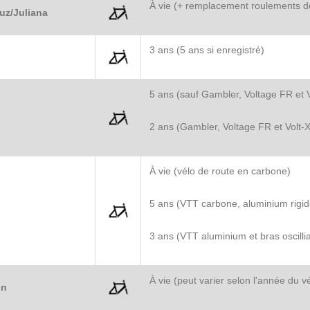
À vie (+ remplacement roulements de
uz/Juliana
3 ans (5 ans si enregistré)
5 ans (sauf Gambler, Voltage FR et V
2 ans (Gambler, Voltage FR et Volt-X
À vie (vélo de route en carbone)
5 ans (VTT carbone, aluminium rigid
3 ans (VTT aluminium et bras oscill
À vie (peut varier selon l'année du v
on