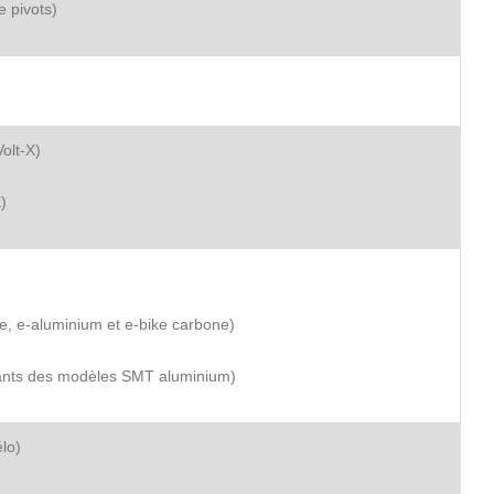
 pivots)
olt-X)
)
e, e-aluminium et e-bike carbone)
iants des modèles SMT aluminium)
élo)