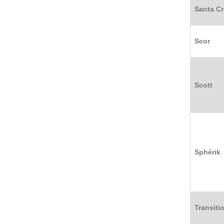
Santa Cr
Scor
Scott
Sphérik
Transiti