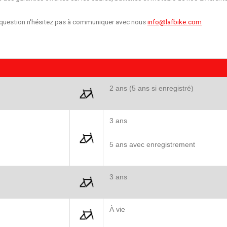
 question n'hésitez pas à communiquer avec nous
info@lafbike.com
2 ans (5 ans si enregistré)
3 ans
5 ans avec enregistrement
3 ans
À vie