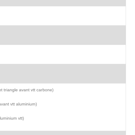
t triangle avant vtt carbone)
avant vtt aluminium)
luminium vtt)