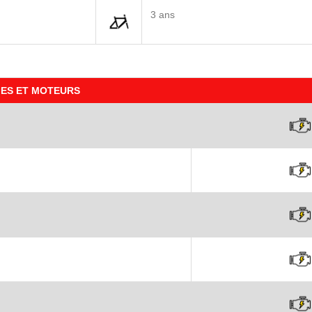
3 ans
IES ET MOTEURS
o