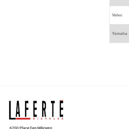
Velec
Yamaha
6700 Place Des Miliciens