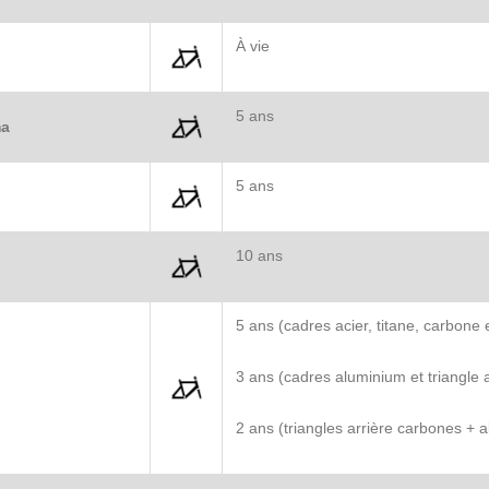
À vie
5 ans
ma
5 ans
o
10 ans
5 ans (cadres acier, titane, carbone e
3 ans (cadres aluminium et triangle 
2 ans (triangles arrière carbones + a