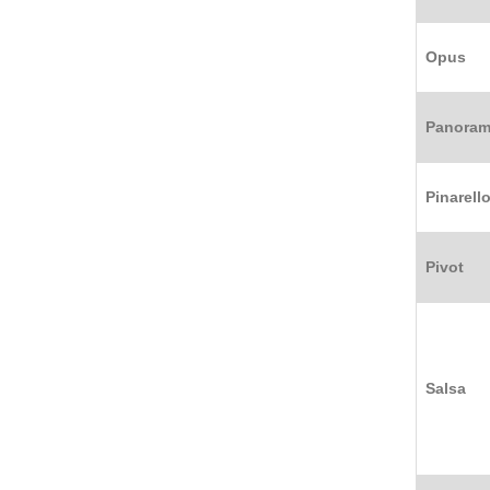
Opus
Panora
Pinarell
Pivot
Salsa